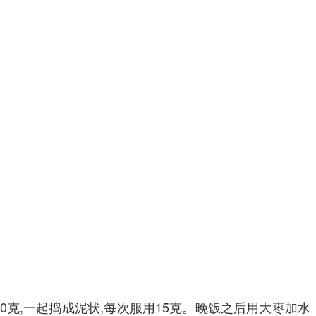
克,一起捣成泥状,每次服用15克。晚饭之后用大枣加水