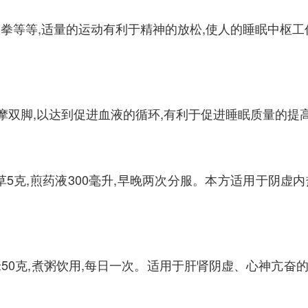
拳等等,适量的运动有利于精神的放松,使人的睡眠中枢工
按摩双脚,以达到促进血液的循环,有利于促进睡眠质量的
甘草5克,煎药液300毫升,早晚两次分服。本方适用于阴
糯米50克,煮粥饮用,每日一次。适用于肝肾阴虚、心神亢