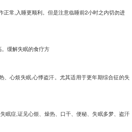
作正常,入睡更顺利。但是注意临睡前2小时之内切勿进
提高。缓解失眠的食疗方
虚内热、心烦失眠,心悸盗汗。尤其适用于更年期综合征的失
奋的失眠症,证见心烦、燥热、口干、便秘、失眠多梦、盗汗