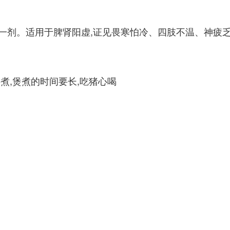
每日一剂。适用于脾肾阳虚,证见畏寒怕冷、四肢不温、神疲
煮,煲煮的时间要长,吃猪心喝